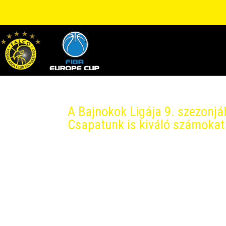
A Bajnokok Ligája 9. szezonjáb
Csapatunk is kiváló számokat 
2025.jún.14.
A szezon kezdete óta összesen 108 millió vi
millió videómegtekintést hozott, ami 127 sz
képest. A májusi athéni négyes döntő alatt 1,