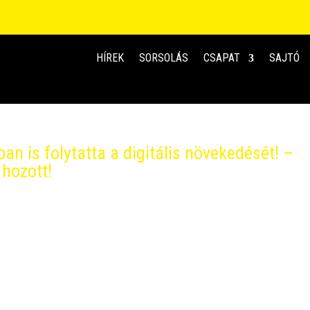
HÍREK
SORSOLÁS
CSAPAT
SAJTÓ
an is folytatta a digitális növekedését! –
hozott!
deómegtekintést ért el a BL felülete, az idei Final Four pedig 
ázalékos növekedést jelent a 8. szezon belgrádi Final Fourhoz
3 millió...