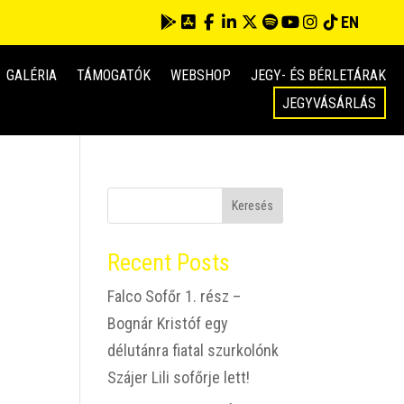
EN
GALÉRIA
TÁMOGATÓK
WEBSHOP
JEGY- ÉS BÉRLETÁRAK
JEGYVÁSÁRLÁS
Keresés
Recent Posts
Falco Sofőr 1. rész –
25
Bognár Kristóf egy
délutánra fiatal szurkolónk
Szájer Lili sofőrje lett!