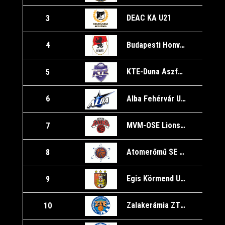
DEAC KA U21
3
2
Budapesti Honvéd Sportegyesület U21
4
2
KTE-Duna Aszfalt U21
5
2
Alba Fehérvár U21
6
2
MVM-OSE Lions U21
7
2
Atomerőmű SE U21
8
2
Egis Körmend U21
9
2
Zalakerámia ZTE KK U21
10
2