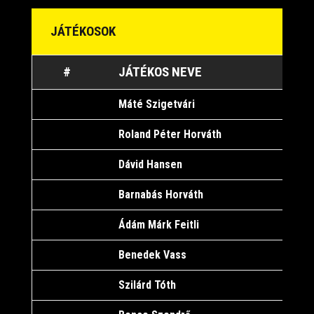
JÁTÉKOSOK
#
JÁTÉKOS NEVE
K
Máté Szigetvári
2
Roland Péter Horváth
1
Dávid Hansen
1
Barnabás Horváth
1
Ádám Márk Feitli
2
Benedek Vass
2
Szilárd Tóth
2