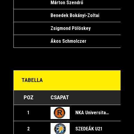
Márton Szendrő
1
Benedek Bokányi-Zoltai
1
Zsigmond Pölöskey
1
Ákos Schmolczer
1
TABELLA
POZ
CSAPAT
NKA Universitas Pécs U21
1
2
SZEDEÁK U21
2
2