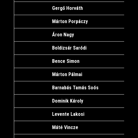
Gergő Horváth
1
Márton Porpáczy
1
Áron Nagy
2
Boldizsár Saródi
1
Bence Simon
1
Márton Pálmai
1
Barnabás Tamás Soós
1
Dominik Károly
1
Levente Lakosi
1
Máté Vincze
1