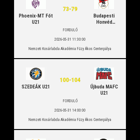
EN
73
-
79
Phoenix-MT Fót
Budapesti
U21
Honvéd
Sportegyesület
FORDULÓ
U21
2026-05-31 11:30:00
Nemzeti Kosárlabda Akadémia Fűzy Ákos Centerpálya
100
-
104
SZEDEÁK U21
Újbuda MAFC
U21
FORDULÓ
2026-05-31 14:00:00
Nemzeti Kosárlabda Akadémia Fűzy Ákos Centerpálya