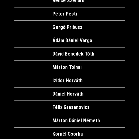
Bence Szendrő
1
Péter Pesti
2
Gergő Pribusz
1
Ádám Dániel Varga
2
Dávid Benedek Tóth
1
Márton Tolnai
1
Izidor Horváth
1
Dániel Horváth
1
Félix Grasanovics
1
Márton Dániel Németh
1
Kornél Csorba
1