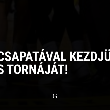
CSAPATÁVAL KEZDJÜ
S TORNÁJÁT!
G