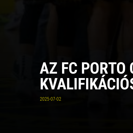
AZ FC PORTO 
KVALIFIKÁCIÓ
2025-07-02