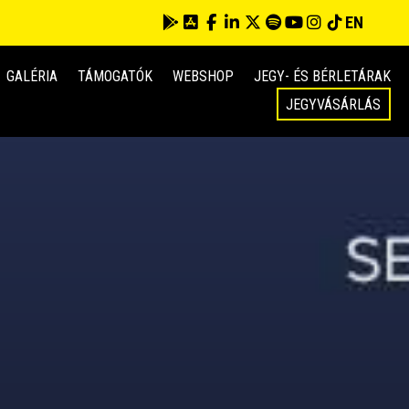
EN
GALÉRIA
TÁMOGATÓK
WEBSHOP
JEGY- ÉS BÉRLETÁRAK
JEGYVÁSÁRLÁS