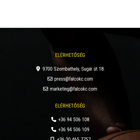
Nincs megjeleníthető bejegyzés.
ELÉRHETŐSÉG
9700 Szombathely, Sugár út 18.
EN
press@falcokc.com
marketing@falcokc.com
ELÉRHETŐSÉG
+36 94 506 108
+36 94 506 109
+36 20 465 7757