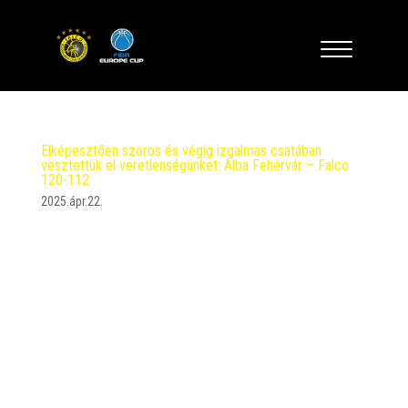
Elképesztően szoros és végig izgalmas csatában
vesztettük el veretlenségünket: Alba Fehérvár – Falco
120-112
2025.ápr.22.
A negyeddöntő második mérkőzésének elején
igazi dobópárbaj alakult ki, az első negyedben a
hazaiak, aztán csapatunk koncentrált jobban és a
félidőben minimális előnyt alakítottunk ki. Végig
szoros volt a csata, a hajrában és a kétszeri
hosszabbításban Vojvoda és Perl...