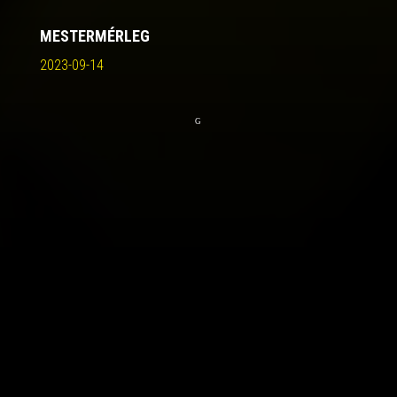
MESTERMÉRLEG
2023-09-14
G
Milos értékelte az Oberwart elleni felkészülési
mérkőzést